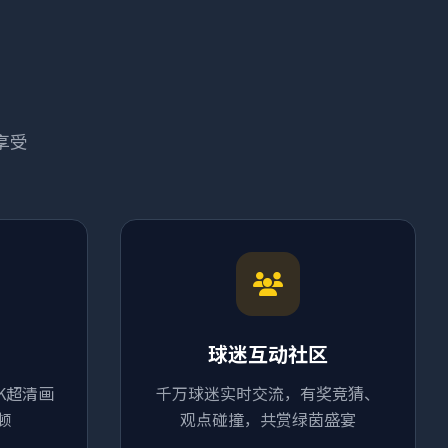
享受
球迷互动社区
K超清画
千万球迷实时交流，有奖竞猜、
顿
观点碰撞，共赏绿茵盛宴