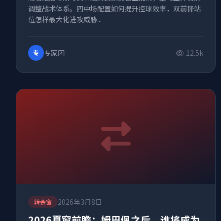
调整战术体系。四中场配置如何提升控球效率，双前锋站
位怎样最大化进攻威胁...
专家团
12.5k
专
2026年3月8日
转会窗
2026夏窗前瞻：姆巴佩之后，谁将成为