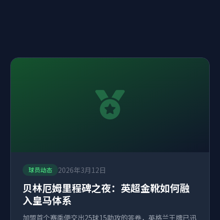
2026年3月12日
球员动态
贝林厄姆里程碑之夜：英超金靴如何融
入皇马体系
加盟首个赛季便交出25球15助攻的答卷，英格兰王牌已迅