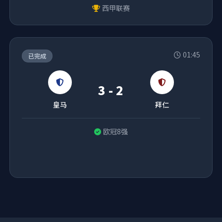
西甲联赛
01:45
已完成
3 - 2
皇马
拜仁
欧冠8强