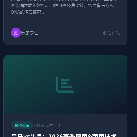
是欧洲之巅的常客。回顾那些经典逆转，探寻皇马欧冠
DNA的深层密码...
历史专栏
15.7k
史
2026年3月1日
数据报告
皇马vs出品：2026赛季德甲&西甲技术