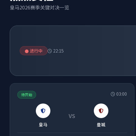
皇马2026赛季关键对决一览
进行中
22:15
03:00
待开始
VS
皇马
曼城