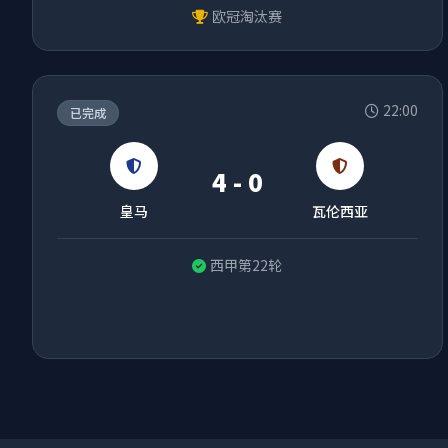
欧冠淘汰赛
22:00
已完成
4 - 0
皇马
瓦伦西亚
西甲第22轮