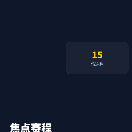
15
场连胜
焦点赛程