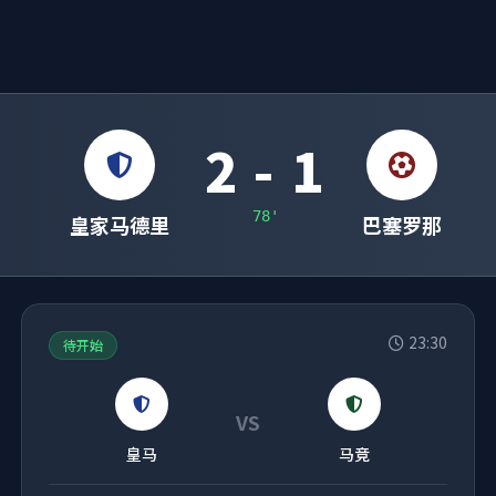
2 - 1
78'
皇家马德里
巴塞罗那
23:30
待开始
VS
皇马
马竞