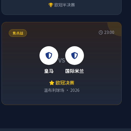
欧冠半决赛
23:00
焦点战
VS
皇马
国际米兰
欧冠决赛
温布利球场 · 2026